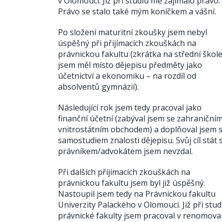
v Olomouci. Již při studiu mě zajímalo právo.
Právo se stalo také mým koníčkem a vášní.
Po složení maturitní zkoušky jsem nebyl
úspěšný při přijímacích zkouškách na
právnickou fakultu (zkrátka na střední škol
jsem měl místo dějepisu předměty jako
účetnictví a ekonomiku – na rozdíl od
absolventů gymnázií).
Následující rok jsem tedy pracoval jako
finanční účetní (zabýval jsem se zahraničním
vnitrostátním obchodem) a doplňoval jsem s
samostudiem znalosti dějepisu. Svůj cíl stát 
právníkem/advokátem jsem nevzdal.
Při dalších přijímacích zkouškách na
právnickou fakultu jsem byl již úspěšný.
Nastoupil jsem tedy na Právnickou fakultu
Univerzity Palackého v Olomouci. Již při stud
právnické fakulty jsem pracoval v renomov