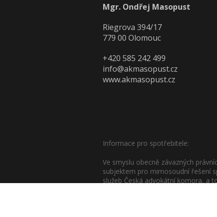
Mgr. Ondřej Masopust
Riegrova 394/17
779 00 Olomouc
+420 585 242 499
info@akmasopust.cz
www.akmasopust.cz
Informace pro spotřebitele:
Ve smyslu obecně závazných právních
subjektem pro mimosoudní řešení sp
služeb Česká advokátní komora, a to
stránkách České advokátní komory (
Údaje obsažené na této webové strá