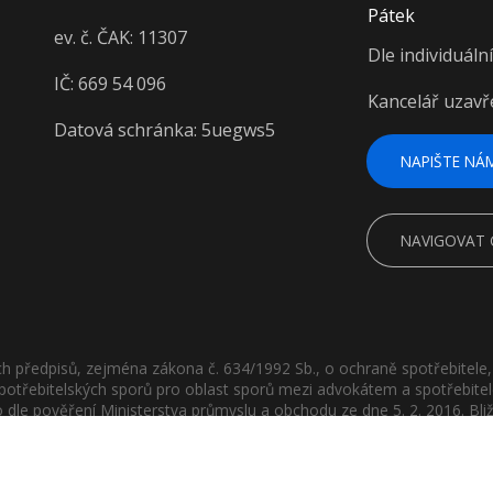
Pátek
ev. č. ČAK: 11307
Dle individuáln
IČ: 669 54 096
Kancelář uzavř
Datová schránka: 5uegws5
NAPIŠTE NÁ
NAVIGOVAT
 předpisů, zejména zákona č. 634/1992 Sb., o ochraně spotřebitele, 
otřebitelských sporů pro oblast sporů mezi advokátem a spotřebite
 dle pověření Ministerstva průmyslu a obchodu ze dne 5. 2. 2016. Bl
www.cak.cz).
nce mají pouze informativní charakter. Možnost poskytnutí uvedenýc