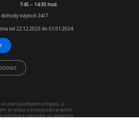
7:45 – 14:30 hod.
í dohody kdykoli 24/7.
ena od 22.12.2023 do 01.01.2024
M
 GOOGLE
ve znění pozdějších předpisů, je
lem ze smluv o poskytování právních
ižší informace naleznete na webových
h služeb není veřejnou nabídkou ve