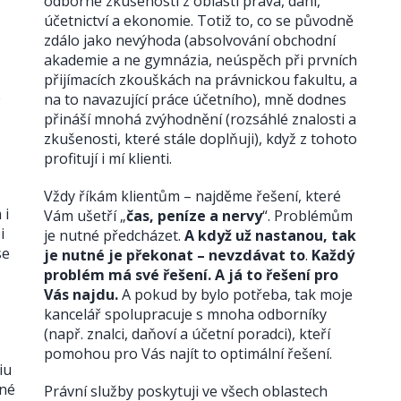
odborné zkušenosti z oblasti práva, daní,
účetnictví a ekonomie. Totiž to, co se původně
zdálo jako nevýhoda (absolvování obchodní
akademie a ne gymnázia, neúspěch při prvních
přijímacích zkouškách na právnickou fakultu, a
e
na to navazující práce účetního), mně dodnes
přináší mnohá zvýhodnění (rozsáhlé znalosti a
zkušenosti, které stále doplňuji), když z tohoto
profitují i mí klienti.
Vždy říkám klientům – najděme řešení, které
 i
Vám ušetří „
čas, peníze a nervy
“. Problémům
i
je nutné předcházet.
A když už nastanou, tak
se
je nutné je překonat – nevzdávat to
.
Každý
problém má své řešení. A já to řešení pro
Vás najdu.
A pokud by bylo potřeba, tak moje
kancelář spolupracuje s mnoha odborníky
(např. znalci, daňoví a účetní poradci), kteří
pomohou pro Vás najít to optimální řešení.
iu
ané
Právní služby poskytuji ve všech oblastech