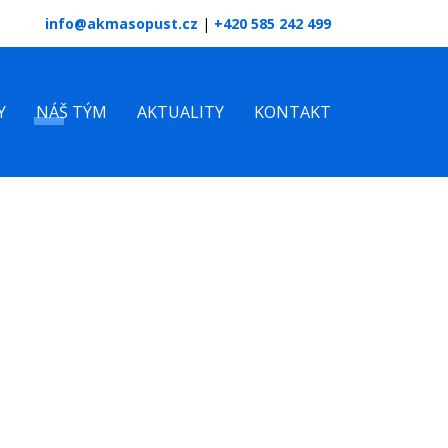
info@akmasopust.cz
|
+420 585 242 499
Y
NÁŠ TÝM
AKTUALITY
KONTAKT